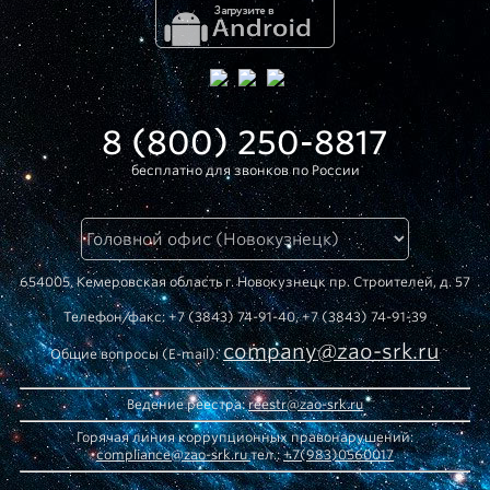
8 (800) 250-8817
бесплатно для звонков по России
654005, Кемеровская область г. Новокузнецк пр. Строителей, д. 57
Телефон/факс: +7 (3843) 74-91-40, +7 (3843) 74-91-39
company@zao-srk.ru
Общие вопросы (E-mail):
Ведение реестра:
reestr@zao-srk.ru
Горячая линия коррупционных правонарушений:
compliance@zao-srk.ru
тел.:
+7(983)0560017