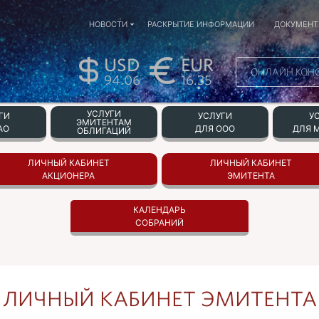
НОВОСТИ
РАСКРЫТИЕ ИНФОРМАЦИИ
ДОКУМЕН
USD
EUR
ОНЛАЙН КОН
94.06
16.35
УСЛУГИ
ГИ
УСЛУГИ
У
ЭМИТЕНТАМ
АО
ДЛЯ ООО
ДЛЯ М
ОБЛИГАЦИЙ
ЛИЧНЫЙ КАБИНЕТ
ЛИЧНЫЙ КАБИНЕТ
АКЦИОНЕРА
ЭМИТЕНТА
КАЛЕНДАРЬ
СОБРАНИЙ
ЛИЧНЫЙ КАБИНЕТ ЭМИТЕНТА