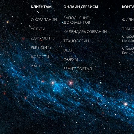
КЛИЕНТАМ
ОНЛАЙН СЕРВИСЫ
КОНТ
ЗАПОЛНЕНИЕ
О КОМПАНИИ
ФИЛИ
ДОКУМЕНТОВ
УСЛУГИ
ТРАНС
КАЛЕНДАРЬ СОБРАНИЙ
Спосо
ДОКУМЕНТЫ
ТЕХНОЛОГИИ
НАУФ
РЕКВИЗИТЫ
Спосо
ЭДО
Банк 
НОВОСТИ
ФОРУМ
ПАРТНЁРСТВО
ЗЕНИТ-ПОРТАЛ