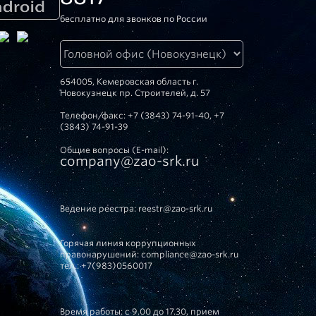
бесплатно для звонков по России
654005, Кемеровская область г.
Новокузнецк пр. Строителей, д. 57
Телефон/факс: +7 (3843) 74-91-40, +7
(3843) 74-91-39
Общие вопросы (E-mail):
company@zao-srk.ru
Ведение реестра:
reestr@zao-srk.ru
Горячая линия коррупционных
правонарушений:
compliance@zao-srk.ru
тел.:
+7(983)0560017
Время работы: с 9.00 до 17.30, прием