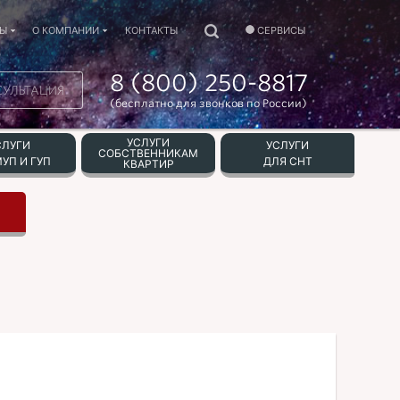
ТЫ
О КОМПАНИИ
КОНТАКТЫ
СЕРВИСЫ
8 (800) 250-8817
СУЛЬТАЦИЯ
(бесплатно для звонков по России)
УСЛУГИ
СЛУГИ
УСЛУГИ
СОБСТВЕННИКАМ
УП И ГУП
ДЛЯ СНТ
КВАРТИР