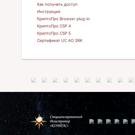
Как получить доступ
Инструкция
КриптоПро Browser plug-in
КриптоПро CSP 4
КриптоПро CSP 5
Сертификат UC AO SRK