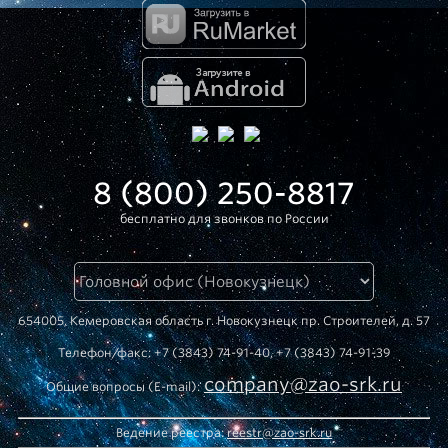
8 (800) 250-8817
бесплатно для звонков по России
654005, Кемеровская область г. Новокузнецк пр. Строителей, д. 57
Телефон/факс: +7 (3843) 74-91-40, +7 (3843) 74-91-39
company@zao-srk.ru
Общие вопросы (E-mail):
Ведение реестра:
reestr@zao-srk.ru