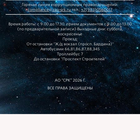
Горячая линия коррупционных правонарушений:
compliance@zao-srk.ru
тел.:
+7(983)0560017
Время работы: с 9.00 до 17.30, прием документов с 9.00 до 13.00
(по предварительной записи) Выходные дни: суббота,
воскресенье
Проезд:
От остановки "Ж/д вокзал (просп. Бардина)"
Автобусами 66,81,86,87,88,345
Троллейбус 7
До остановки "Проспект Строителей"
АО “СРК” 2026 Г.
ВСЕ ПРАВА ЗАЩИЩЕНЫ