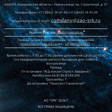
654005, Кемеровская область г. Новокузнецк пр. Строителей, д. 57
Телефон/факс: +7 (3843) 74-91-40, +7 (3843) 74-91-39
company@zao-srk.ru
Общие вопросы (E-mail):
Ведение реестра:
reestr@zao-srk.ru
Горячая линия коррупционных правонарушений:
compliance@zao-srk.ru
тел.:
+7(983)0560017
Время работы: с 9.00 до 17.30, прием документов с 9.00 до 13.00
(по предварительной записи) Выходные дни: суббота,
воскресенье
Проезд:
От остановки "Ж/д вокзал (просп. Бардина)"
Автобусами 66,81,86,87,88,345
Троллейбус 7
До остановки "Проспект Строителей"
АО “СРК” 2026 Г.
ВСЕ ПРАВА ЗАЩИЩЕНЫ