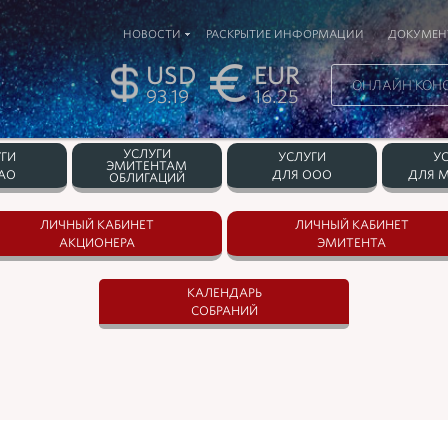
НОВОСТИ
РАСКРЫТИЕ ИНФОРМАЦИИ
ДОКУМЕН
USD
EUR
ОНЛАЙН КОН
93.19
16.25
УСЛУГИ
ГИ
УСЛУГИ
У
ЭМИТЕНТАМ
АО
ДЛЯ ООО
ДЛЯ М
ОБЛИГАЦИЙ
ЛИЧНЫЙ КАБИНЕТ
ЛИЧНЫЙ КАБИНЕТ
АКЦИОНЕРА
ЭМИТЕНТА
КАЛЕНДАРЬ
СОБРАНИЙ