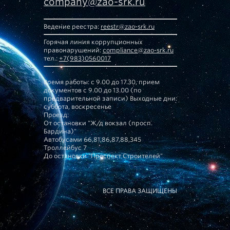
company@zao-srk.ru
Ведение реестра:
reestr@zao-srk.ru
Горячая линия коррупционных
правонарушений:
compliance@zao-srk.ru
тел.:
+7(983)0560017
Время работы: с 9.00 до 17.30, прием
документов с 9.00 до 13.00 (по
предварительной записи) Выходные дни:
суббота, воскресенье
Проезд:
От остановки "Ж/д вокзал (просп.
Бардина)"
Автобусами 66,81,86,87,88,345
Троллейбус 7
До остановки "Проспект Строителей"
ВСЕ ПРАВА ЗАЩИЩЕНЫ