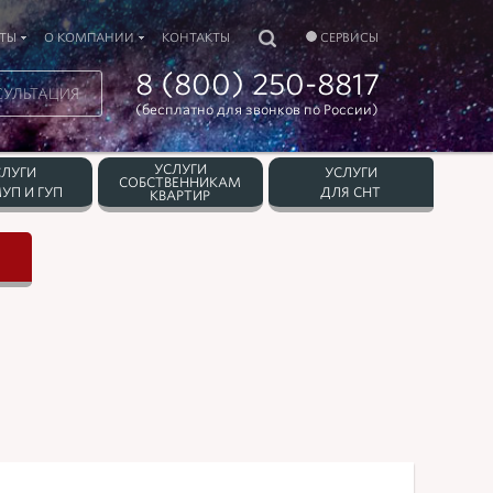
ТЫ
О КОМПАНИИ
КОНТАКТЫ
СЕРВИСЫ
8 (800) 250-8817
СУЛЬТАЦИЯ
(бесплатно для звонков по России)
УСЛУГИ
СЛУГИ
УСЛУГИ
СОБСТВЕННИКАМ
УП И ГУП
ДЛЯ СНТ
КВАРТИР