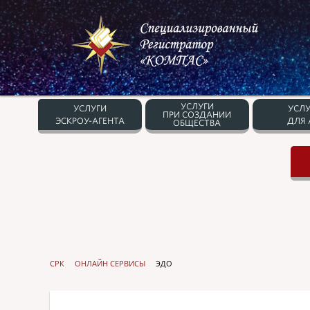
УСЛУГИ
УСЛУГИ
УСЛУ
ПРИ СОЗДАНИИ
ЭСКРОУ-АГЕНТА
ДЛЯ 
ОБЩЕСТВА
СРК
ОНЛАЙН СЕРВИСЫ
ЭДО