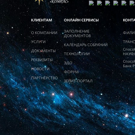
КЛИЕНТАМ
ОНЛАЙН СЕРВИСЫ
КОНТ
ЗАПОЛНЕНИЕ
О КОМПАНИИ
ФИЛИ
ДОКУМЕНТОВ
УСЛУГИ
ТРАНС
КАЛЕНДАРЬ СОБРАНИЙ
Спосо
ДОКУМЕНТЫ
ТЕХНОЛОГИИ
НАУФ
РЕКВИЗИТЫ
Спосо
ЭДО
Банк 
НОВОСТИ
ФОРУМ
ПАРТНЁРСТВО
ЗЕНИТ-ПОРТАЛ