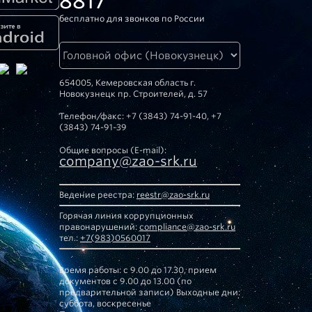
8817
бесплатно для звонков по России
654005, Кемеровская область г.
Новокузнецк пр. Строителей, д. 57
Телефон/факс: +7 (3843) 74-91-40, +7
(3843) 74-91-39
Общие вопросы (E-mail):
company@zao-srk.ru
Ведение реестра:
reestr@zao-srk.ru
Горячая линия коррупционных
правонарушений:
compliance@zao-srk.ru
тел.:
+7(983)0560017
Время работы: с 9.00 до 17.30, прием
документов с 9.00 до 13.00 (по
предварительной записи) Выходные дни:
суббота, воскресенье