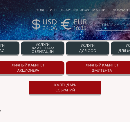
НОВОСТИ
РАСКРЫТИЕ ИНФОРМАЦИИ
ДОКУМЕН
USD
EUR
ОНЛАЙН КОН
94.06
16.35
УСЛУГИ
ГИ
УСЛУГИ
У
ЭМИТЕНТАМ
АО
ДЛЯ ООО
ДЛЯ М
ОБЛИГАЦИЙ
ЛИЧНЫЙ КАБИНЕТ
ЛИЧНЫЙ КАБИНЕТ
АКЦИОНЕРА
ЭМИТЕНТА
КАЛЕНДАРЬ
СОБРАНИЙ
»