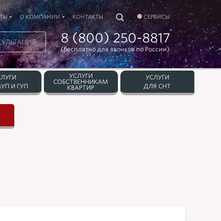
ТЫ
О КОМПАНИИ
КОНТАКТЫ
СЕРВИСЫ
8 (800) 250-8817
СУЛЬТАЦИЯ
(бесплатно для звонков по России)
УСЛУГИ
СЛУГИ
УСЛУГИ
СОБСТВЕННИКАМ
УП И ГУП
ДЛЯ СНТ
КВАРТИР